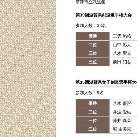
草津市立武道館
第39回滋賀県剣道選手権大会
参加人数：38名
優勝
三雲 悠佑
二位
山中 彰人
三位
八木 聖真
三位
前田 紹吾
第35回滋賀県女子剣道選手権大
参加人数：9名
優勝
八木 優澄
二位
井波 愛結
三位
藤井 真菜
三位
堀 由美恵