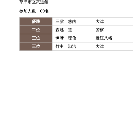
草津市立武道館
参加人数：69名
優勝
三雲 悠佑
大津
二位
森越 進
警察
三位
伊﨑 理倫
近江八幡
三位
竹中 淑浩
大津