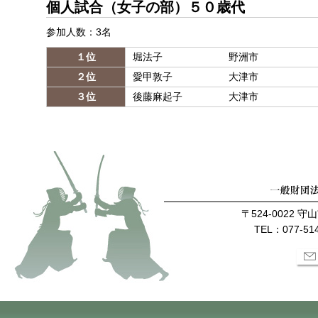
個人試合（女子の部）５０歳代
参加人数：3名
１位
堀法子
野洲市
２位
愛甲敦子
大津市
３位
後藤麻起子
大津市
〒524-0022 
TEL：077-514