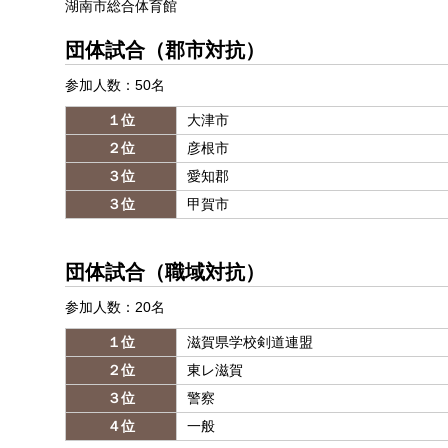
湖南市総合体育館
団体試合（郡市対抗）
参加人数：50名
１位
大津市
２位
彦根市
３位
愛知郡
３位
甲賀市
団体試合（職域対抗）
参加人数：20名
１位
滋賀県学校剣道連盟
２位
東レ滋賀
３位
警察
４位
一般