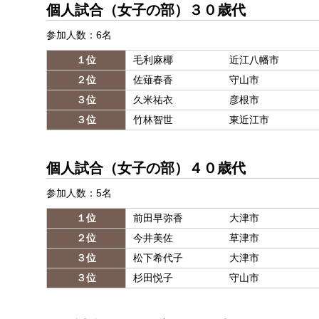
個人試合（女子の部）３０歳代
参加人数：6名
１位
毛利麻椰
近江八幡市
２位
佐薙春香
守山市
３位
久米祐衣
彦根市
３位
竹林智世
東近江市
個人試合（女子の部）４０歳代
参加人数：5名
１位
前田早弥香
大津市
２位
今井美佐
草津市
３位
松下希代子
大津市
３位
杉田悦子
守山市