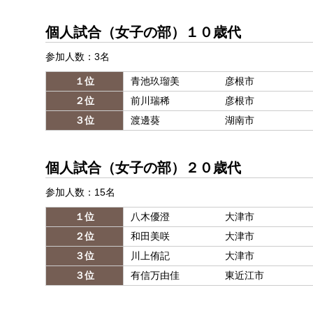
個人試合（女子の部）１０歳代
参加人数：3名
１位
青池玖瑠美
彦根市
２位
前川瑞稀
彦根市
３位
渡邊葵
湖南市
個人試合（女子の部）２０歳代
参加人数：15名
１位
八木優澄
大津市
２位
和田美咲
大津市
３位
川上侑記
大津市
３位
有信万由佳
東近江市