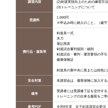
講習内容
(2)剣道実技向上のための練習方
(3)トレーニングについて
1,000円
受講料
※申込み時に納入のこと。（厳守
剣道具一式
木刀
筆記用具
剣道試合審判規則・細則
携行品・服装等
剣道試合・審判・運営要領の手引
健康保険証
剣道具の垂中央に黒または紺色に
安全対策
本講習会は、傷害保険に加入する
受講者には受講修了証を交付する
備考
トレーニングの出来る服装をご準
参考PDF
令和8年度 女子剣道講習会要項