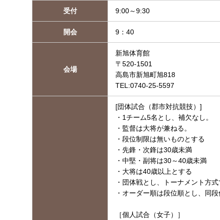
受付
9:00～9:30
開会
9：40
新旭体育館
〒520-1501
会場
高島市新旭町旭818
TEL:0740-25-5597
[団体試合（郡市対抗競技）]
・1チーム5名とし、補欠なし。
・監督は大将が兼ねる。
・段位制限は無いものとする
・先鋒・次鋒は30歳未満
・中堅・副将は30～40歳未満
・大将は40歳以上とする
・団体戦とし、トーナメント方式
・オーダー順は段位順とし、同段
［個人試合（女子）］