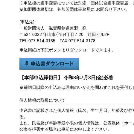
※申込後の選手変更については別添「団体試合選手変更届」
※加盟団体締切は、各加盟団体事務局に お問合せ下さい。
[申込先]
一般財団法人 滋賀県剣道連盟 宛
〒524-0022 守山市守山4丁目7-20 辻田ビル2F
TEL:077-514-3165 FAX:077-514-3178
申込用紙は下記ボタンよりダウンロードできます。
【本部申込締切日】 令和8年7月3日(金)必着
※締切日以降の申込みは理由のいかんを問わずこれを受付し
個人情報の取扱について
申込書に記載された個人情報（氏名、生年月日、年齢及び住
る。
また、氏名及び年齢等最小限の個人情報は、公表媒体（ホー
公表を拒否する場合は事前にお申し出ください。