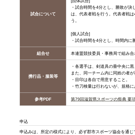
[団体試合]
・試合時間を4分とし、勝敗が決
試合について
は、代表者戦を行う。代表者戦は
う。
[個人試合]
・試合時間を4分とし、時間内に
組合せ
本連盟競技委員・事務局で組み合
・各選手は、剣道具の垂中央に黒
また、同一チーム内に同姓の者が
携行品・服装等
・目印は各自で用意すること。
・竹刀検量は行わないが、規格に
参考PDF
第79回滋賀県スポーツの祭典 要
申込
申込みは、所定の様式により、必ず郡市スポーツ協会を通じ